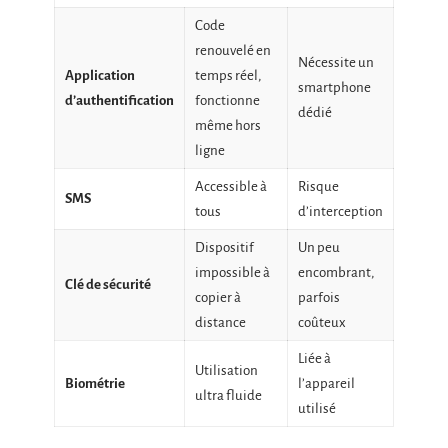
Code
renouvelé en
Nécessite un
Application
temps réel,
smartphone
d’authentification
fonctionne
dédié
même hors
ligne
Accessible à
Risque
SMS
tous
d’interception
Dispositif
Un peu
impossible à
encombrant,
Clé de sécurité
copier à
parfois
distance
coûteux
Liée à
Utilisation
Biométrie
l’appareil
ultra fluide
utilisé