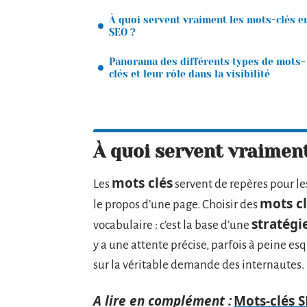
À quoi servent vraiment les mots-clés e
SEO ?
Panorama des différents types de mots-
clés et leur rôle dans la visibilité
À quoi servent vraiment
mots clés
Les
servent de repères pour les
mots cl
le propos d’une page. Choisir des
stratégi
vocabulaire : c’est la base d’une
y a une attente précise, parfois à peine esq
sur la véritable demande des internautes.
A lire en complément :
Mots-clés S